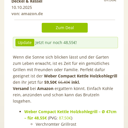
Deckel & Kessel
10.10.2025
von:
amazon.de
Zum Deal
Update
Jetzt nur noch 48,55€!
Wenn die Sonne sich blicken lässt und der Garten
zum Leben erwacht, ist es Zeit für ein gemütliches
Grillen mit Freunden oder Familie. Perfekt dafür
geeignet ist der
Weber Compact Kettle Holzkohlegrill
den ihr jetzt für
59,50€
66,40€
inkl.
Versand
bei
Amazon
ergattern könnt. Einfach Kohle
rein, anzünden und schon kann das Brutzeln
losgehen.
Weber Compact Kettle Holzkohlegrill – Ø 47cm
– für 48,55€
(PVG:
87,50€
)
Verchromter Grillrost