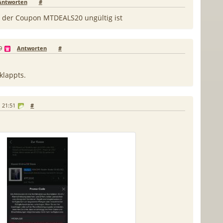
Antworten
#
ss der Coupon MTDEALS20 ungültig ist
9
Antworten
#
klappts.
 21:51
#