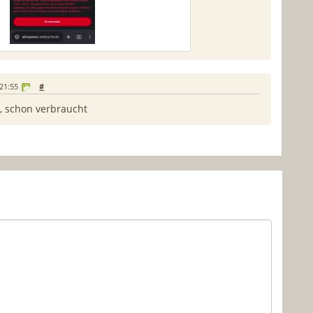
21:55
#
t, schon verbraucht