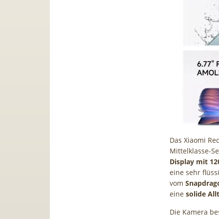
Das Xiaomi Red
Mittelklasse-S
Display mit 12
eine sehr flüs
vom
Snapdrago
eine
solide Al
Die Kamera be