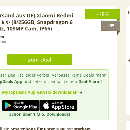
F
-18%
rsand aus DE] Xiaomi Redmi
 📱✨ (8/256GB, Snapdragon 6
4
Hz, 108MP Cam, IP65)
com
 Uhr
Zum Deal
ser Deal ist leider vorbei. Verpasse keine Deals mehr
pDeals App
und setze dir einfach einen
Deal-Alarm
!
►
MyTopDeals App GRATIS downloaden
◄
 GRATIS!] 📲 Samsung
50€ Wechselbonus! 🎉 50GB 5
S26 (256GB) für 169€ +
Vodafone Allnet für 7,99€ mtl
Schon über 1 Mio. Downloads!
 Otelo Vodafone Allnet
| 0,00€ Anschlusskosten | eff
19,99€ + 50€ BONUS
5,91€
ll ein
Smartphone für unter 200€
mit
starkem