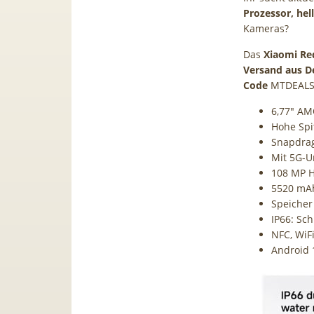
Prozessor, he
Kameras?
Das
Xiaomi Re
Versand aus D
Code
MTDEALS
6,77″ AM
Hohe Spi
Snapdrag
Mit 5G-U
108 MP H
5520 mAh
Speicher
IP66: Sch
NFC, WiFi
Android 