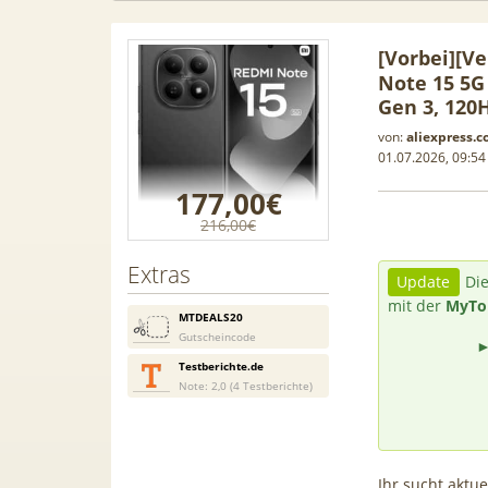
[Vorbei]
[Ve
Note 15 5G
Gen 3, 120
von:
aliexpress.
01.07.2026, 09:54
177,00€
216,00€
Extras
Update
Die
mit der
MyTo
MTDEALS20
Gutscheincode
Testberichte.de
 Leasing
📱 Apple iPhone 17 (256GB) für
[Eff.
Note: 2,0 (4 Testberichte)
1, A3, S5,
199€ + 70GB Vodafone 5G für
Galaxy 
mehr
34,99€ mtl. (+ 100€ Bonus) |
50GB 5G
80GB für 29,99€ mit GigaKombi
für 
Ihr sucht aktue