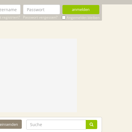
anmelden
 registriert?
Passwort vergessen?
Angemeldet bleiben
 einsenden