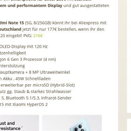
llem und performantem Display
und gut ausgestatteten
dmi Note 15
(5G, 8/256GB) könnt ihr bei Aliexpress mit
eutschland
jetzt für nur 177€ bestellen, wenn ihr den
20
eingebt! PVG:
216€
OLED-Display mit 120 Hz
tzenhelligkeit
on 6 Gen 3 Prozessor (4 nm)
nterstützung
auptkamera + 8 MP Ultraweitwinkel
 Akku , 45W Schnellladen
 erweiterbar per microSD (Hybrid-Slot)
utz gg. Staub & starkes Strahlwasser
 5, Bluetooth 5.1/5.3, Infrarot-Sender
15 mit Xiaomi HyperOS 2