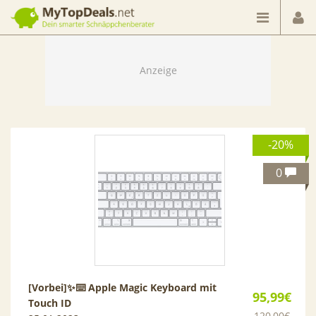
Dein smarter Schnäppchenberater
-20%
0
[Vorbei]
✨⌨️ Apple Magic Keyboard mit
95,99€
Touch ID
120,00€