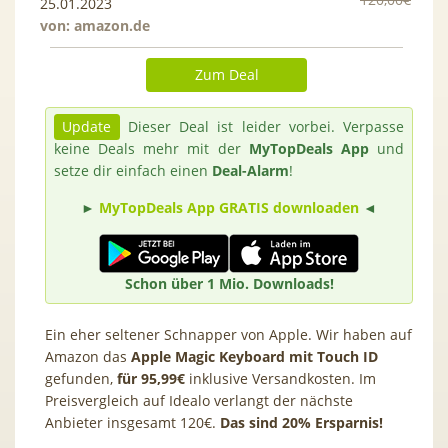
25.01.2023
von:
amazon.de
Zum Deal
Update
Dieser Deal ist leider vorbei. Verpasse
keine Deals mehr mit der
MyTopDeals App
und
setze dir einfach einen
Deal-Alarm
!
►
MyTopDeals App GRATIS downloaden
◄
Schon über 1 Mio. Downloads!
Ein eher seltener Schnapper von Apple. Wir haben auf
Amazon das
Apple Magic Keyboard mit Touch ID
gefunden,
für 95,99€
inklusive Versandkosten. Im
Preisvergleich auf Idealo verlangt der nächste
Anbieter insgesamt 120€.
Das sind 20% Ersparnis!