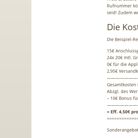
Rufnummer könn
seid! Zudem wü
Die Kos
Die Beispiel-R
15€ Anschluss
24x 20€ mtl. 
0€ für die App
2,95€ Versand
———————
Gesamtkosten i
Abzgl. des Wert
– 10€ Bonus f
———————
= Eff. 4,50€ p
============
Sonderangebot