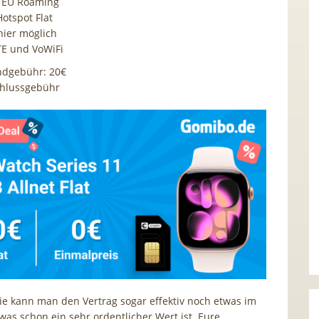
e EU Roaming
otspot Flat
hier möglich
LTE und VoWiFi
ndgebühr: 20€
chlussgebühr
e kann man den Vertrag sogar effektiv noch etwas im
was schon ein sehr ordentlicher Wert ist. Eure