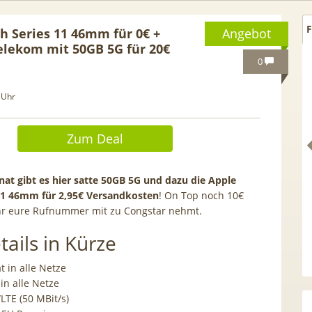
F
h Series 11 46mm für 0€ +
Angebot
elekom mit 50GB 5G für 20€
0
 Uhr
Zum Deal
at gibt es hier satte 50GB 5G und dazu die Apple
11 46mm für 2,95€ Versandkosten
! On Top noch 10€
hr eure Rufnummer mit zu Congstar nehmt.
tails in Kürze
Netflix Standard + 300
TCL tragbares 3-in-1
nder (280 in HD) via
Klimagerät | Kühlen /
at in alle Netze
tv Perfect Plus ab 9€
Luftentfeuchten | 9.000 BTU 
in alle Netze
mtl.
App- & Smart-Home-
LTE (50 MBit/s)
Integration