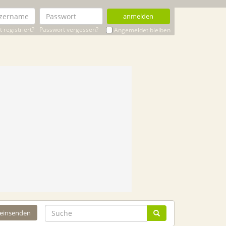
anmelden
 registriert?
Passwort vergessen?
Angemeldet bleiben
 einsenden