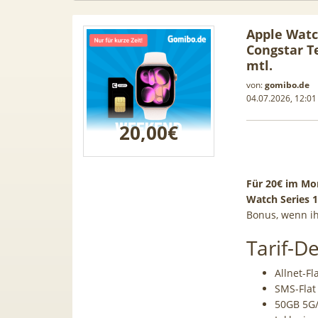
Apple Watc
Congstar T
mtl.
von:
gomibo.de
04.07.2026, 12:01
20,00€
Für 20€ im Mon
Watch Series 
Bonus, wenn i
Tarif-De
Samsung
50€ Wechselbonus! 🎉 50GB 5G
TOP 🍿 
ür 189€ +
Vodafone Allnet für 7,99€ mtl.
TV-Se
Allnet-Fl
ne Allnet
| 0,00€ Anschlusskosten | eff.
waipu.
SMS-Flat 
 BONUS
5,91€
50GB 5G/