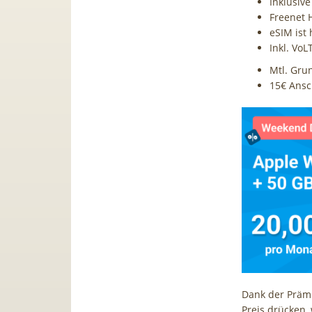
Inklusiv
Freenet H
eSIM ist 
Inkl. Vo
Mtl. Gru
15€ Ans
Dank der Prämi
Preis drücken, 