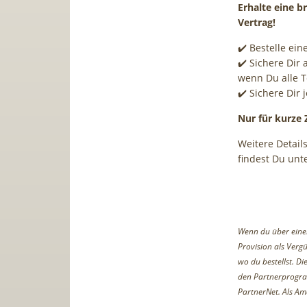
Erhalte eine 
Vertrag!
✔️ Bestelle ei
✔️ Sichere Dir
wenn Du alle T
✔️ Sichere Dir
Nur für kurze 
Weitere Detail
findest Du unt
Wenn du über einen 
Provision als Vergü
wo du bestellst. D
den Partnerprogr
PartnerNet. Als Am