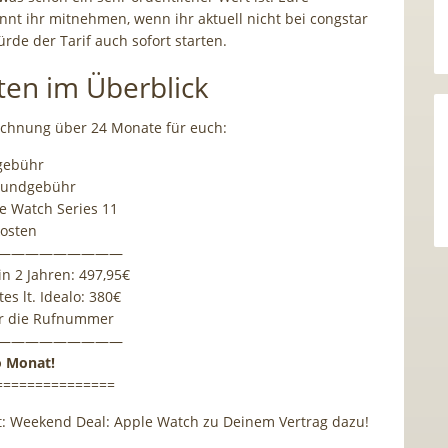
t ihr mitnehmen, wenn ihr aktuell nicht bei congstar
rde der Tarif auch sofort starten.
ten im Überblick
echnung über 24 Monate für euch:
gebühr
Grundgebühr
le Watch Series 11
kosten
—————————
n 2 Jahren: 497,95€
es lt. Idealo: 380€
ür die Rufnummer
—————————
ro Monat!
===============
:
Weekend Deal: Apple Watch zu Deinem Vertrag dazu!