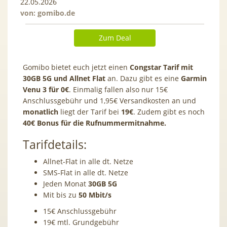
22.05.2026
von:
gomibo.de
Zum Deal
Gomibo bietet euch jetzt einen
Congstar Tarif mit
30GB 5G und Allnet Flat
an. Dazu gibt es eine
Garmin
Venu 3 für 0€
. Einmalig fallen also nur 15€
Anschlussgebühr und 1,95€ Versandkosten an und
monatlich
liegt der Tarif bei
19€
. Zudem gibt es noch
40€ Bonus für die Rufnummermitnahme.
Tarifdetails:
Allnet-Flat in alle dt. Netze
SMS-Flat in alle dt. Netze
Jeden Monat
30GB 5G
Mit bis zu
50
Mbit/s
15€ Anschlussgebühr
19€ mtl. Grundgebühr