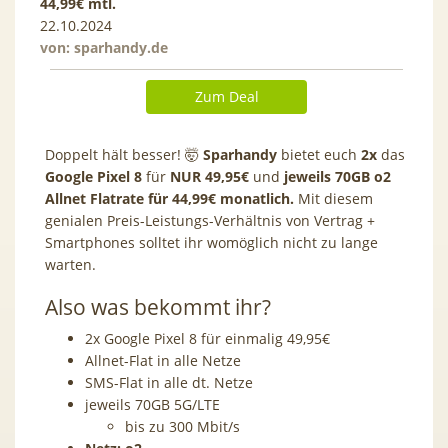
44,99€ mtl.
22.10.2024
von:
sparhandy.de
Zum Deal
Doppelt hält besser! 🤯​
Sparhandy
bietet euch
2x
das
Google Pixel 8
für
NUR 49,95€
und
jeweils 70GB o2
Allnet Flatrate für 44,99€ monatlich.
Mit diesem
genialen Preis-Leistungs-Verhältnis von Vertrag +
Smartphones solltet ihr womöglich nicht zu lange
warten.
Also was bekommt ihr?
2x Google Pixel 8 für einmalig 49,95€
Allnet-Flat in alle Netze
SMS-Flat in alle dt. Netze
jeweils 70GB 5G/LTE
bis zu 300 Mbit/s