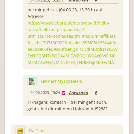
04.06.2023, 13:32
Antworten
#
bei mir geht es (04.06.23, 13.30 h) auf
Adresse
https://www.lebara.de/de/prepaid/hello-
tarife/hello-xs-prepaid-deal?
utm_source=comads&utm_medium=affiliate
&s_id=1707160022&et_uk=c858f05f236b4b6c
a82ba805fed9cd4f&et_gk=ODdlMDdlNzY0ZW
ExNGQ3NTk5ODA4MGVkZDQ1ODAxOWElN0
MzMC4wNy4yMDIzKzE3JTNBMDglM0EwMA
Lennart MyTopDeals
04.06.2023, 15:24
Antworten
#
@khagani: komisch – bei mir geht auch.
geht's bei dir mit dem Link von bd5288?
FiatTipo