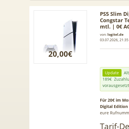
PS5 Slim Di
Congstar T
mtl. | 0€ A
von:
logitel.de
03.07.2026, 21:35
20,00€
Update
Alt
189€ Zuzahl
vorausgesetz
 Leasing
📱 Apple iPhone 17 (256GB) für
[Eff.
Für 20€ im Mon
Digital Editio
1, A3, S5,
199€ + 70GB Vodafone 5G für
Galaxy 
eure Rufnumme
mehr
34,99€ mtl. (+ 100€ Bonus) |
50GB 5G
80GB für 29,99€ mit GigaKombi
für 
Tarif-De