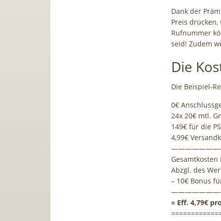
Dank der Prämi
Preis drücken, 
Rufnummer könn
seid! Zudem wü
Die Kos
Die Beispiel-R
0€ Anschlussg
24x 20€ mtl. 
149€ für die PS
4,99€ Versand
———————
Gesamtkosten i
Abzgl. des Wert
– 10€ Bonus f
———————
= Eff. 4,79€ p
============