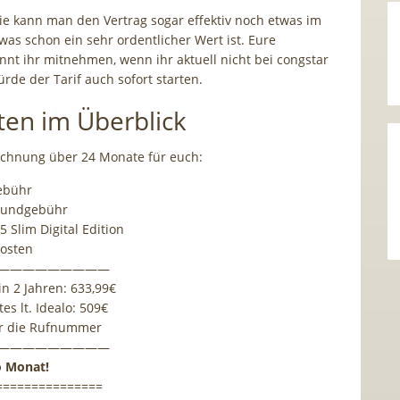
e kann man den Vertrag sogar effektiv noch etwas im
was schon ein sehr ordentlicher Wert ist. Eure
t ihr mitnehmen, wenn ihr aktuell nicht bei congstar
rde der Tarif auch sofort starten.
ten im Überblick
echnung über 24 Monate für euch:
ebühr
Grundgebühr
5 Slim Digital Edition
kosten
—————————
n 2 Jahren: 633,99€
es lt. Idealo: 509€
ür die Rufnummer
—————————
ro Monat!
===============