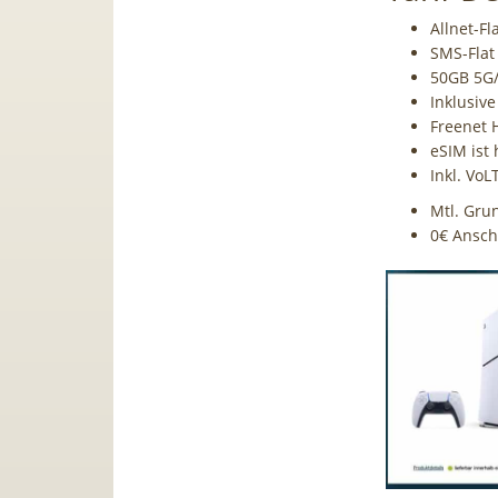
Allnet-Fl
SMS-Flat 
50GB 5G/
Inklusiv
Freenet H
eSIM ist 
Inkl. Vo
Mtl. Gru
0€ Ansch