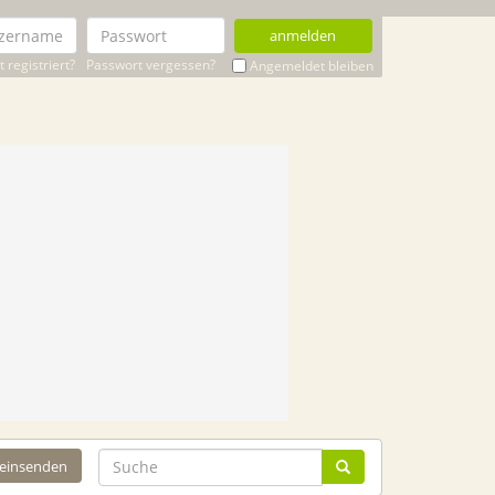
anmelden
 registriert?
Passwort vergessen?
Angemeldet bleiben
 einsenden