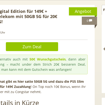
F
gital Edition für 149€ +
Angebot
elekom mit 50GB 5G für 20€
0
G!
 Uhr
Zum Deal
ernativ auch mit
50€ Wunschgutschein
, dann aber
ung – macht under dem Strich 20€ besseren Deal,
t man kann mit dem Gutschein was anfangen!
 GRATIS!] 📲 Samsung
50€ Wechselbonus! 🎉 50GB 5
at gibt es hier satte 50GB 5G und dazu die PS5 Slim
n für 149€ Zuzahlung
! On Top noch 10€ Bonus, wenn ihr
S26 (256GB) für 169€ +
Vodafone Allnet für 7,99€ mtl
r mit zu Congstar nehmt.
 Otelo Vodafone Allnet
| 0,00€ Anschlusskosten | eff
19,99€ + 50€ BONUS
5,91€
tails in Kürze