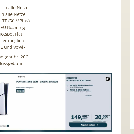
at in alle Netze
in alle Netze
LTE (50 MBit/s)
e EU Roaming
otspot Flat
hier möglich
LTE und VoWiFi
ndgebühr: 20€
lussgebühr