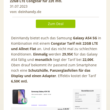
22GB LTE Congstar für 22€ mtl.
31.07.2023
von:
deinhandy.de
Zum Deal
DeinHandy bietet euch das Samsung
Galaxy A54 5G
in
Kombination mit einem
Congstar Tarif mit 22GB LTE
und Allnet Flat
an. Und das nicht mal zu schlechten
Konditionen.
Einmalig
werden
29,95€
für das Galaxy
A54 fällig und
monatlich
liegt der Tarif bei
22,00€
.
Oben drauf bekommt ihr passend zum Smartphone
noch eine
Schutzhülle, Panzerglasfolien für das
Display und einen Adapter
. Effektiv kostet der Tarif
6,50€ mtl.