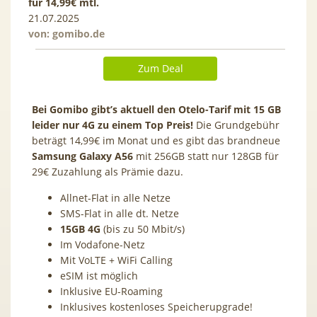
für 14,99€ mtl.
21.07.2025
von:
gomibo.de
Zum Deal
Bei Gomibo gibt’s aktuell den Otelo-Tarif mit 15 GB
leider nur 4G zu einem Top Preis!
Die Grundgebühr
beträgt 14,99€ im Monat und es gibt das brandneue
Samsung Galaxy A56
mit 256GB statt nur 128GB für
29€ Zuzahlung als Prämie dazu.
Allnet-Flat in alle Netze
SMS-Flat in alle dt. Netze
15GB 4G
(bis zu 50 Mbit/s)
Im Vodafone-Netz
Mit VoLTE + WiFi Calling
eSIM ist möglich
Inklusive EU-Roaming
Inklusives kostenloses Speicherupgrade!