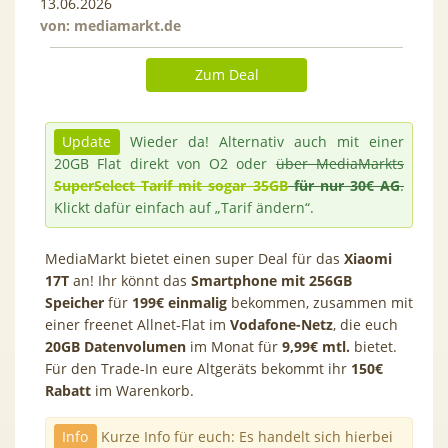
13.06.2026
von:
mediamarkt.de
Zum Deal
Update
Wieder da! Alternativ auch mit einer
20GB Flat direkt von O2 oder
über MediaMarkts
SuperSelect Tarif mit sogar 35GB
für nur 30€ AG
.
Klickt dafür einfach auf „Tarif ändern“.
MediaMarkt bietet einen super Deal für das
Xiaomi
17T
an! Ihr könnt das
Smartphone
mit 256GB
Speicher
für
199€ einmalig
bekommen, zusammen mit
einer freenet
Allnet-Flat im
Vodafone-Netz
, die euch
20GB Datenvolumen
im Monat für
9,99€ mtl.
bietet.
Für den Trade-In eure Altgeräts bekommt ihr
150€
Rabatt
im Warenkorb.
Info
Kurze Info für euch: Es handelt sich hierbei