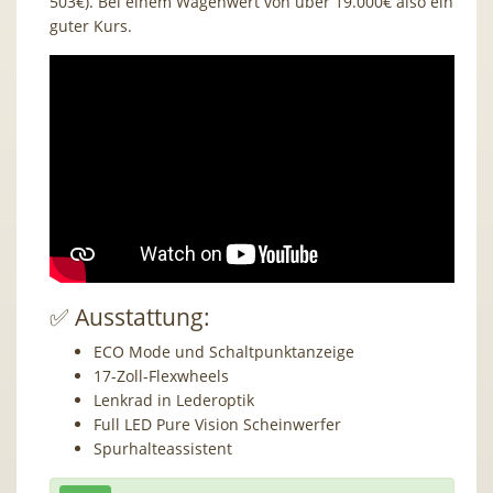
503€). Bei einem Wagenwert von über 19.000€ also ein
guter Kurs.
✅ Ausstattung:
ECO Mode und Schaltpunktanzeige
17-Zoll-Flexwheels
Lenkrad in Lederoptik
Full LED Pure Vision Scheinwerfer
Spurhalteassistent