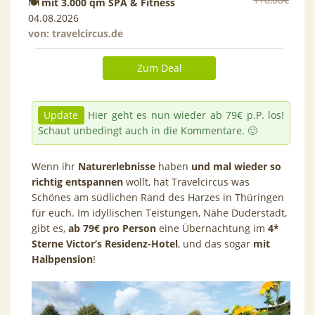
🍽 mit 3.000 qm SPA & Fitness
04.08.2026
von:
travelcircus.de
Zum Deal
Update
Hier geht es nun wieder ab 79€ p.P. los!
Schaut unbedingt auch in die Kommentare. 🙂
Wenn ihr
Naturerlebnisse
haben
und mal wieder so
richtig entspannen
wollt, hat Travelcircus was
Schönes am südlichen Rand des Harzes in Thüringen
für euch. Im idyllischen Teistungen, Nähe Duderstadt,
gibt es,
ab 79€
pro Person
eine Übernachtung im
4*
Sterne Victor’s Residenz-Hotel
, und das sogar
mit
Halbpension
!