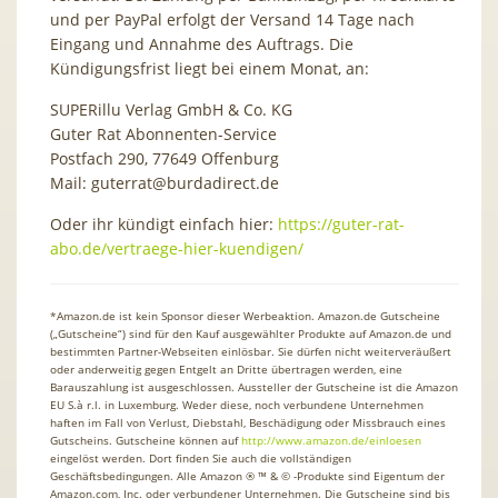
und per PayPal erfolgt der Versand 14 Tage nach
Eingang und Annahme des Auftrags. Die
Kündigungsfrist liegt bei einem Monat, an:
SUPERillu Verlag GmbH & Co. KG
Guter Rat Abonnenten-Service
Postfach 290, 77649 Offenburg
Mail:
guterrat@burdadirect.de
Oder ihr kündigt einfach hier:
https://guter-rat-
abo.de/vertraege-hier-kuendigen/
*Amazon.de ist kein Sponsor dieser Werbeaktion. Amazon.de Gutscheine
(„Gutscheine“) sind für den Kauf ausgewählter Produkte auf Amazon.de und
bestimmten Partner-Webseiten einlösbar. Sie dürfen nicht weiterveräußert
oder anderweitig gegen Entgelt an Dritte übertragen werden, eine
Barauszahlung ist ausgeschlossen. Aussteller der Gutscheine ist die Amazon
EU S.à r.l. in Luxemburg. Weder diese, noch verbundene Unternehmen
haften im Fall von Verlust, Diebstahl, Beschädigung oder Missbrauch eines
Gutscheins. Gutscheine können auf
http://www.amazon.de/einloesen
eingelöst werden. Dort finden Sie auch die vollständigen
Geschäftsbedingungen. Alle Amazon ® ™ & © -Produkte sind Eigentum der
Amazon.com, Inc. oder verbundener Unternehmen. Die Gutscheine sind bis