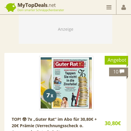
Dein smarter Schnäppchenberater
Angebot
10
TOP! 🤓 7x „Guter Rat“ im Abo für 30,80€ +
30,80€
20€ Prämie (Verrechnungsscheck o.