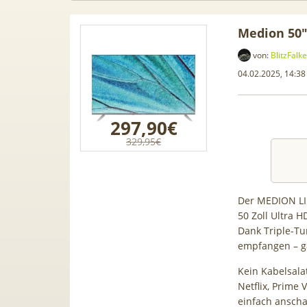
Medion 50″
von:
BlitzFalke
04.02.2025, 14:38
297,90€
329,95€
Der MEDION LIF
50 Zoll Ultra 
Dank Triple-Tu
 Leasing
📱 Apple iPhone 17 (256GB) für
[Eff.
empfangen – g
1, A3, S5,
199€ + 70GB Vodafone 5G für
Galaxy 
mehr
34,99€ mtl. (+ 100€ Bonus) |
50GB 5G
Kein Kabelsala
Netflix, Prime 
80GB für 29,99€ mit GigaKombi
für 
einfach anscha