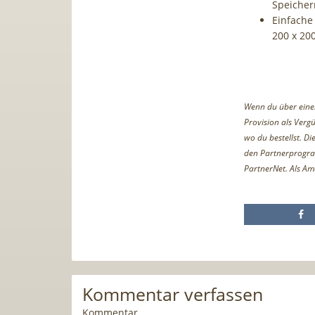
Speiche
Einfache
200 x 20
Wenn du über einen 
Provision als Vergü
wo du bestellst. D
den Partnerprogr
PartnerNet. Als Am
Kommentar verfassen
Kommentar