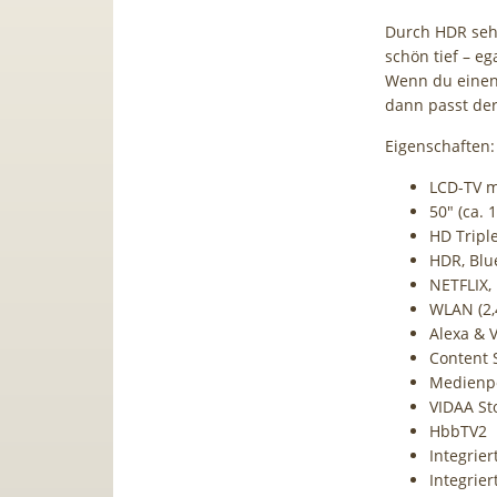
Durch HDR sehe
schön tief – eg
Wenn du einen 
dann passt der
Eigenschaften:
LCD-TV m
50″ (ca. 
HD Triple
HDR, Blu
NETFLIX,
WLAN (2,
Alexa & 
Content 
Medienpor
VIDAA St
HbbTV2
Integrier
Integrie