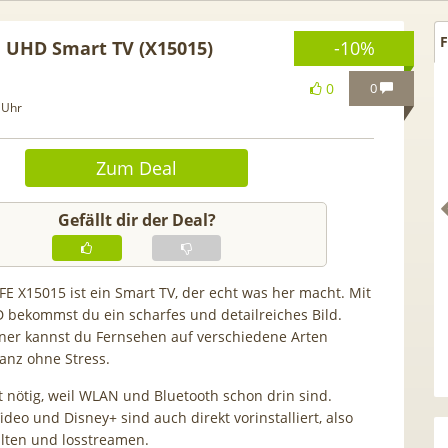
F
 UHD Smart TV (X15015)
-10%
0
0
 Uhr
Zum Deal
Gefällt dir der Deal?
E X15015 ist ein Smart TV, der echt was her macht. Mit
HD bekommst du ein scharfes und detailreiches Bild.
ner kannst du Fernsehen auf verschiedene Arten
 GRATIS!] 📲 Samsung
50€ Wechselbonus! 🎉 50GB 5
anz ohne Stress.
S26 (256GB) für 169€ +
Vodafone Allnet für 7,99€ mtl
 Otelo Vodafone Allnet
| 0,00€ Anschlusskosten | eff
t nötig, weil WLAN und Bluetooth schon drin sind.
Video und Disney+ sind auch direkt vorinstalliert, also
19,99€ + 50€ BONUS
5,91€
lten und losstreamen.