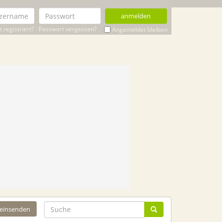
anmelden
 registriert?
Passwort vergessen?
Angemeldet bleiben
 einsenden