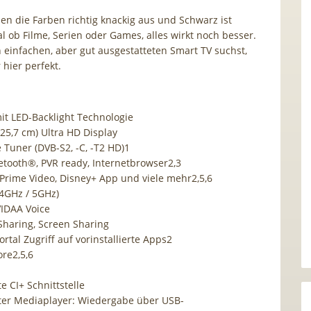
n die Farben richtig knackig aus und Schwarz ist
al ob Filme, Serien oder Games, alles wirkt noch besser.
einfachen, aber gut ausgestatteten Smart TV suchst,
 hier perfekt.
it LED-Backlight Technologie
125,7 cm) Ultra HD Display
 Tuner (DVB-S2, -C, -T2 HD)1
etooth®, PVR ready, Internetbrowser2,3
 Prime Video, Disney+ App und viele mehr2,5,6
4GHz / 5GHz)
VIDAA Voice
Sharing, Screen Sharing
tal Zugriff auf vorinstallierte Apps2
ore2,5,6
te CI+ Schnittstelle
rter Mediaplayer: Wiedergabe über USB-