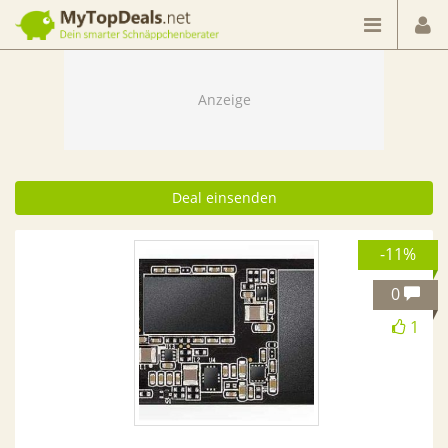
Dein smarter Schnäppchenberater
Deal einsenden
-11%
0
1