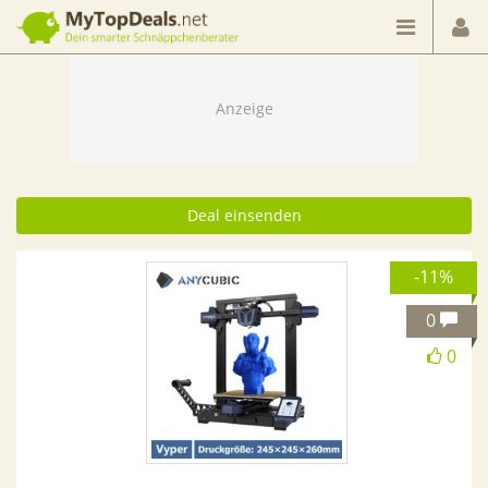
Dein smarter Schnäppchenberater
Deal einsenden
-11%
0
0