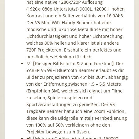
hat eine native 1280x720P Auflösung
(1920x1080p Unterstützt) 9000L, 12000:1 hohen
Kontrast und ein Seitenverhältnis von 16:9/4:3.
Der V5 Mini WiFi Handy Beamer hat eine
modische und luxuriöse Metalllinse mit hoher
Lichtdurchlässigkeit und hoher Lichtbrechung,
welches 80% heller und klarer ist als andere
720P Projektoren. Erschaffe ein perfektes und
persönliches Heimkino für dich.
💡【Riesiger Bildschirm & Zoom Funktion】Der
YABER V5 WiFi Bluetooth Beamer erlaubt es dir
Bilder zu projezieren von 45″ bis 200″ , abhängig
von der Entfernung zwischen 1,5 – 5,5 Meters
(Empfohlen 3M), welches sich eignet um Filme
zu sehen, Spiele zu spielen und
Sportveranstaltungen zu genießen. Der V5
Tragbare Beamer hat auch eine Zoom Funktion,
diese kann die Bildgröße mittels Fernbedienung
von 100% auf 50% verkleinern ohne den
Projektor bewegen zu müssen.
📲【Mehrere Geräteverbindungen & 160000