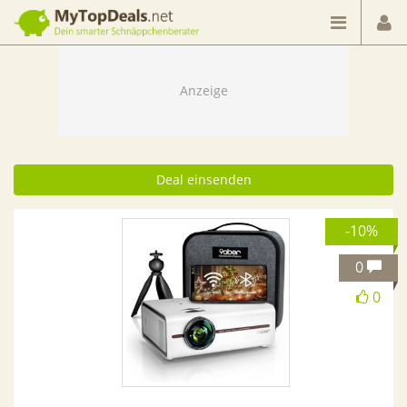
Dein smarter Schnäppchenberater
Deal einsenden
-10%
0
0