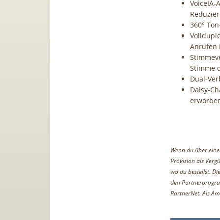
VoiceIA-
Reduzier
360° Ton
Volldupl
Anrufen 
Stimmev
Stimme d
Dual-Ver
Daisy-Ch
erworbe
Wenn du über einen 
Provision als Vergü
wo du bestellst. D
den Partnerprogr
PartnerNet. Als Am