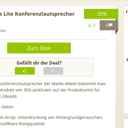
F
 Lite Konferenzlautsprecher
-35%
0
0
 Uhr
Zum Deal
Gefällt dir der Deal?
 Konferenzlautsprecher der Marke eMeet bekommt man
trabatt von 35% (anklicken auf der Produktseite) für
 (Idealo).
 🍿 Netflix Standard + 300
TCL tragbares 3-in-1
V-Sender (280 in HD) via
Klimagerät | Kühlen 
n Daten:
ipu.tv Perfect Plus ab 9€
Luftentfeuchten | 9.000 
on-Array: Unterdrückung von Hintergrundgeräuschen,
mtl.
App- & Smart-Home
istallklare Klangqualität
Integration