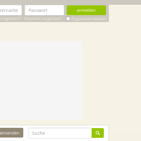
anmelden
 registriert?
Passwort vergessen?
Angemeldet bleiben
 einsenden