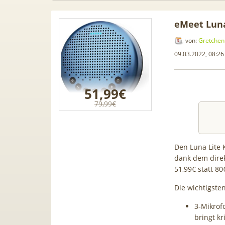
eMeet Luna
von:
Gretchen
09.03.2022, 08:26
51,99€
79,99€
Den Luna Lite
dank dem direk
51,99€ statt 80€
 📲 Samsung
50€ Wechselbonus! 🎉 50GB 5G
TOP
B) für 189€ +
Vodafone Allnet für 7,99€ mtl.
T
Die wichtigste
dafone Allnet
| 0,00€ Anschlusskosten | eff.
wa
3-Mikrof
50€ BONUS
5,91€
bringt kr