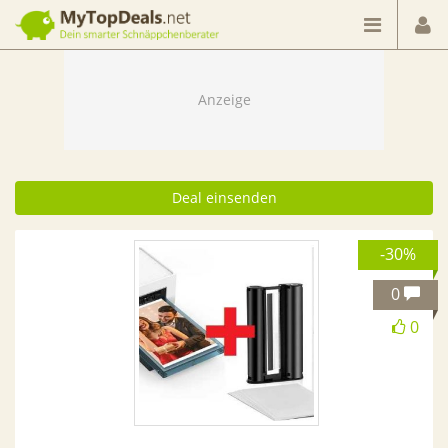
Dein smarter Schnäppchenberater
Deal einsenden
-30%
0
0