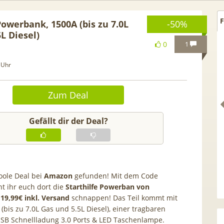
F
Powerbank, 1500A (bis zu 7.0L
-50%
L Diesel)
0
1
 Uhr
Zum Deal
Gefällt dir der Deal?
 GRATIS!] 📲 Samsung
50€ Wechselbonus! 🎉 50GB 5
oole Deal bei
Amazon
gefunden! Mit dem Code
S26 (256GB) für 169€ +
Vodafone Allnet für 7,99€ mtl
t ihr euch dort die
Starthilfe Powerban von
 Otelo Vodafone Allnet
| 0,00€ Anschlusskosten | eff
r
19,99€ inkl. Versand
schnappen! Das Teil kommt mit
A
(bis zu 7.0L Gas und 5.5L Diesel), einer tragbaren
19,99€ + 50€ BONUS
5,91€
 USB Schnellladung 3.0 Ports & LED Taschenlampe.