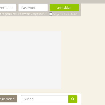
anmelden
 registriert?
Passwort vergessen?
Angemeldet bleiben
 einsenden