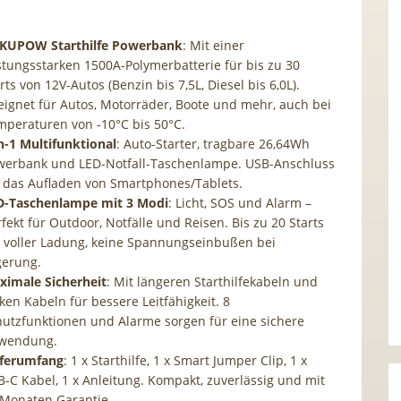
KUPOW Starthilfe Powerbank
: Mit einer
stungsstarken 1500A-Polymerbatterie für bis zu 30
rts von 12V-Autos (Benzin bis 7,5L, Diesel bis 6,0L).
ignet für Autos, Motorräder, Boote und mehr, auch bei
mperaturen von -10°C bis 50°C.
n-1 Multifunktional
: Auto-Starter, tragbare 26,64Wh
werbank und LED-Notfall-Taschenlampe. USB-Anschluss
r das Aufladen von Smartphones/Tablets.
D-Taschenlampe mit 3 Modi
: Licht, SOS und Alarm –
fekt für Outdoor, Notfälle und Reisen. Bis zu 20 Starts
i voller Ladung, keine Spannungseinbußen bei
gerung.
ximale Sicherheit
: Mit längeren Starthilfekabeln und
ken Kabeln für bessere Leitfähigkeit. 8
hutzfunktionen und Alarme sorgen für eine sichere
wendung.
eferumfang
: 1 x Starthilfe, 1 x Smart Jumper Clip, 1 x
-C Kabel, 1 x Anleitung. Kompakt, zuverlässig und mit
 Monaten Garantie.