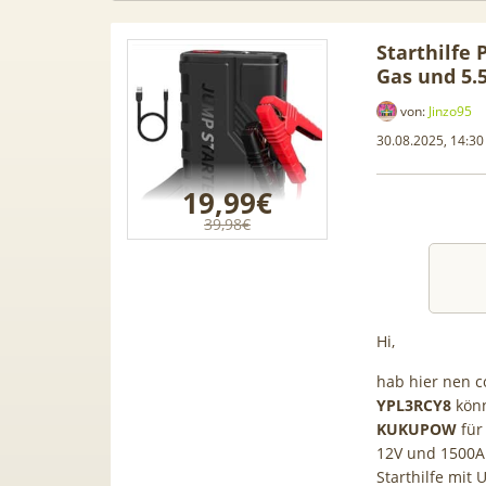
Starthilfe 
Gas und 5.5
von:
Jinzo95
30.08.2025, 14:30
19,99€
39,98€
Hi,
 Leasing
📱 Apple iPhone 17 (256GB) für
[Eff.
hab hier nen c
1, A3, S5,
199€ + 70GB Vodafone 5G für
Galaxy 
YPL3RCY8
könn
mehr
34,99€ mtl. (+ 100€ Bonus) |
50GB 5G
KUKUPOW
fü
12V und 1500
80GB für 29,99€ mit GigaKombi
für 
Starthilfe mit