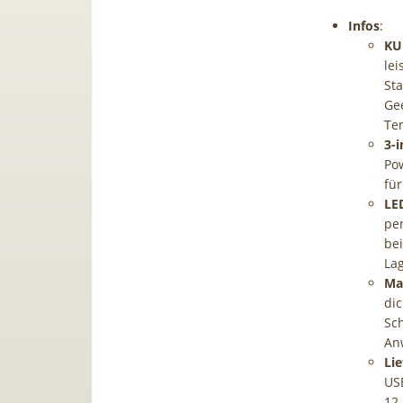
Infos
:
KU
lei
Sta
Gee
Te
3-i
Po
fü
LE
per
be
La
Ma
dic
Sc
An
Li
USB
12