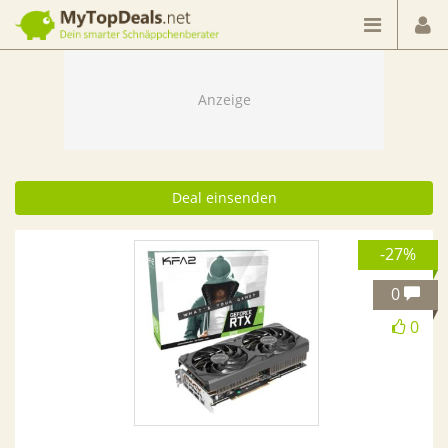
Dein smarter Schnäppchenberater
Deal einsenden
-27%
0
0