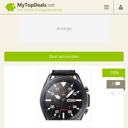
Dein smarter Schnäppchenberater
Deal einsenden
-18%
1
-1