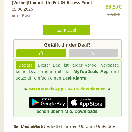
[Vorbei]
Ubiquiti UniFi U6+ Access Point
83,57€
05.06.2026
99,45€
von: Gast
Zum Deal
Gefällt dir der Deal?
Update
Dieser Deal ist leider vorbei. Verpasse
keine Deals mehr mit der
MyTopDeals App
und
setze dir einfach einen
Deal-Alarm
!
►
MyTopDeals App GRATIS downloaden
◄
Schon über 1 Mio. Downloads!
Bei MediaMarkt
erhaltet Ihr den Ubiquiti UniFi U6+