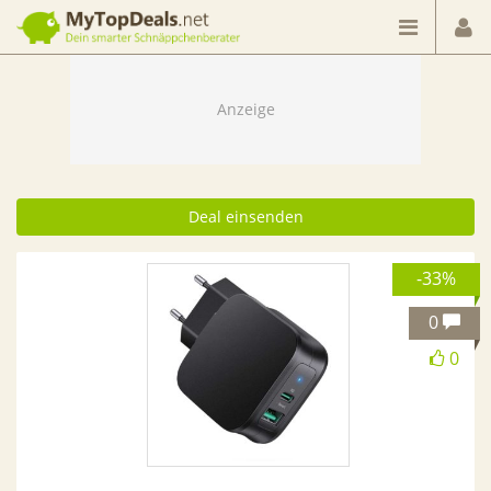
Dein smarter Schnäppchenberater
Deal einsenden
-33%
0
0