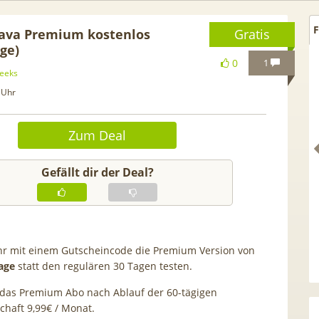
F
rava Premium kostenlos
Gratis
age)
0
1
eeks
 Uhr
Zum Deal
Gefällt dir der Deal?
Netflix Standard + 300
TCL tragbares 3-in-1
ihr mit einem Gutscheincode die Premium Version von
nder (280 in HD) via
Klimagerät | Kühlen /
age
statt den regulären 30 Tagen testen.
tv Perfect Plus ab 9€
Luftentfeuchten | 9.000 BTU 
 das Premium Abo nach Ablauf der 60-tägigen
mtl.
App- & Smart-Home-
chaft 9,99€ / Monat.
Integration