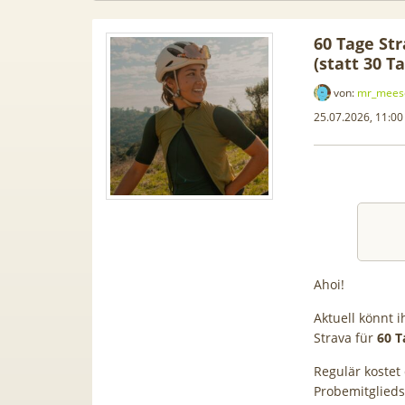
60 Tage St
(statt 30 T
von:
mr_mees
25.07.2026, 11:00
Ahoi!
Samsung
50€ Wechselbonus! 🎉 50GB 5G
TOP 🍿 
Aktuell könnt 
ür 189€ +
Vodafone Allnet für 7,99€ mtl.
TV-Se
Strava für
60 T
ne Allnet
| 0,00€ Anschlusskosten | eff.
waipu.
Regulär kostet
 BONUS
5,91€
Probemitglieds