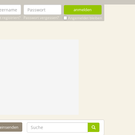
anmelden
 registriert?
Passwort vergessen?
Angemeldet bleiben
 einsenden