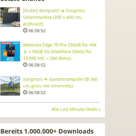
[Endet] Bestpreis! ☀️ Songmics
Seitenmarkise (200 x 400 cm,
Anthrazit)
06:58:51
Motorola Edge 70 Pro 256GB für 49€
📱 + 50GB 5G (Vodafone Otelo) für
19,99€ mtl. + 50€ Bonus
06:58:51
Songmics 🦘 Gartentrampolin (Ø 366
cm, grün, mit Innennetz)
06:58:51
Alle Last Minute-Deals »
Bereits 1.000.000+ Downloads