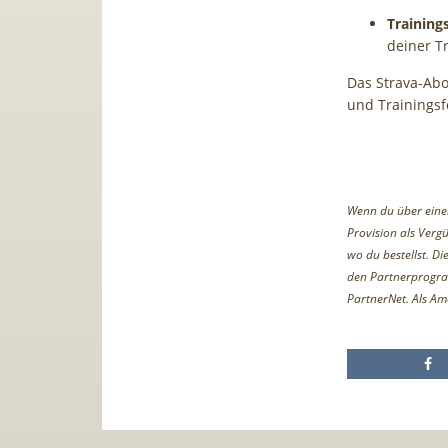
Training
deiner T
Das Strava-Abo 
und Trainingsfo
Wenn du über einen 
Provision als Vergü
wo du bestellst. D
den Partnerprogr
PartnerNet. Als Am