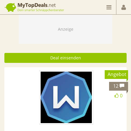
Dein smarter Schnäppchenberater
Deal einsenden
Angebot
12
0