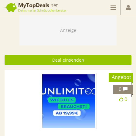
Dein smarter Schnäppchenberater
Deal einsenden
Angebot
0
0