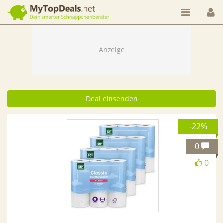
Dein smarter Schnäppchenberater
Deal einsenden
-22%
0
0