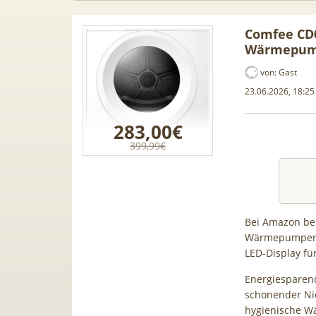
Comfee CD
Wärmepump
von:
Gast
23.06.2026, 18:25
283,00€
399,99€
Bei Amazon be
Wärmepumpentr
intendo
Audi Gebrauchtwagen Leasing
📱 Appl
LED-Display für
 4,99€ +
ab 229€ mtl. 🚘 Audi A1, A3, S5,
199€ +
lnet für
Q3, SQ5 & viele mehr
34,99€
Energiesparen
schonender Nie
 Bonus
80GB fü
hygienische Wä