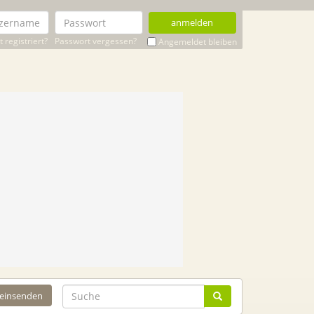
anmelden
 registriert?
Passwort vergessen?
Angemeldet bleiben
 einsenden