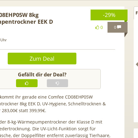
F
08EHP05W 8kg
-29%
entrockner EEK D
0
0
 Uhr
Zum Deal
Gefällt dir der Deal?
kommt ihr gerade eine Comfee CD08EHP05W
ockner 8kg EEK D, UV-Hygiene, Schnelltrocknen &
e iPhone 17 (256GB) für
[Eff. GRATIS!] 📲 Samsung
 283,00€ statt 399,99€.
 70GB Vodafone 5G für
Galaxy S26 (256GB) für 169€ 
 mtl. (+ 100€ Bonus) |
50GB 5G Otelo Vodafone Alln
der 8-kg-Wärmepumpentrockner der Klasse D mit
dertrocknung. Die UV-Licht-Funktion sorgt für
r 29,99€ mit GigaKombi
für 19,99€ + 50€ BONUS
sche, der Doppelfilter entfernt zuverlässig Tierhaare,