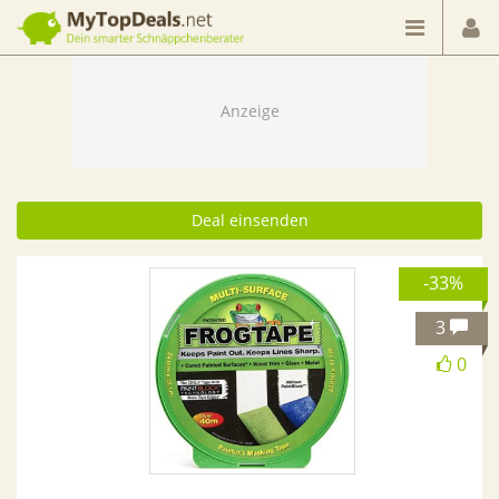
Dein smarter Schnäppchenberater
Deal einsenden
-33%
3
0