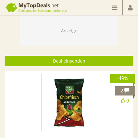
Dein smarter Schnäppchenberater
Deal einsenden
-49%
2
0