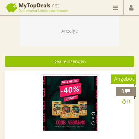
Dein smarter Schnäppchenberater
Deal einsenden
Angebot
0
0