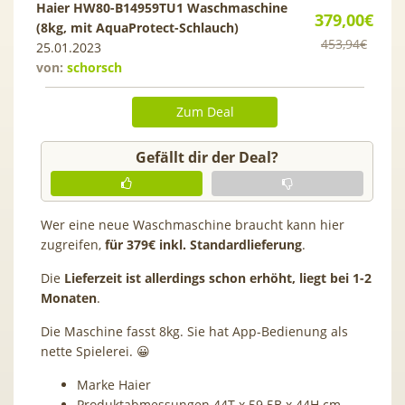
Haier HW80-B14959TU1 Waschmaschine
379,00€
(8kg, mit AquaProtect-Schlauch)
453,94€
25.01.2023
von:
schorsch
Zum Deal
Gefällt dir der Deal?
Wer eine neue Waschmaschine braucht kann hier
zugreifen,
für 379€ inkl. Standardlieferung
.
Die
Lieferzeit ist allerdings schon erhöht, liegt bei 1-2
Monaten
.
Die Maschine fasst 8kg. Sie hat App-Bedienung als
nette Spielerei. 😀
Marke Haier
Produktabmessungen 44T x 59.5B x 44H cm