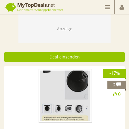
Dein smarter Schnäppchenberater
Deal einsenden
-17%
0
0