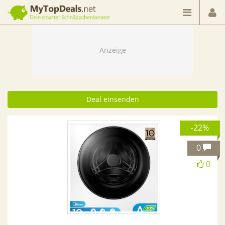
Dein smarter Schnäppchenberater
Deal einsenden
-22%
0
0