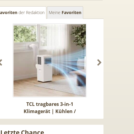
avoriten
der Redaktion
Meine
Favoriten
0
TCL tragbares 3-in-1
[93€ vs. Idealo
Klimagerät | Kühlen /
Buds! 😮 Google
Luftentfeuchten | 9.000 BTU |
19€ + 20GB Vod
App- & Smart-Home-
für 14,99€ mt
Letzte Chance
Integration