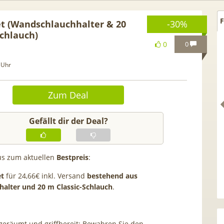
F
t (Wandschlauchhalter & 20
-30%
Schlauch)
0
0
 Uhr
Zum Deal
Gefällt dir der Deal?
xus zum aktuellen
Bestpreis
:
hselbonus! 🎉 50GB 5G
TOP 🍿 Netflix Standard + 30
et
für 24,66€ inkl. Versand
bestehend aus
e Allnet für 7,99€ mtl.
TV-Sender (280 in HD) via
alter und 20 m Classic-Schlauch
.
 Anschlusskosten | eff.
waipu.tv Perfect Plus ab 9€
5,91€
mtl.
fgeräumt und griffbereit: Bewahren Sie den