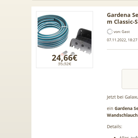
Gardena Se
m Classic-
von:
Gast
07.11.2022, 18:27
24,66€
35,32€
Jetzt bei Gala
amsung
[Eff. GRATIS!] 📲 Samsung
50€ Wec
ein
Gardena S
,99€ +
Galaxy S26 (256GB) für 189€ +
Vodafon
Wandschlauchh
 50GB 5G
50GB 5G Otelo Vodafone Allnet
| 0,00€
Details:
ne AG!)
für 19,99€ + 50€ BONUS
Alles au