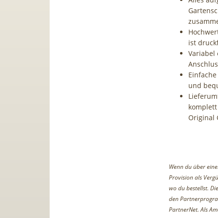
Gartensc
zusammen
Hochwert
ist druck
Variabel 
Anschlus
Einfache
und beq
Lieferum
komplett 
Original
Wenn du über einen 
Provision als Vergü
wo du bestellst. D
den Partnerprogr
PartnerNet. Als Am