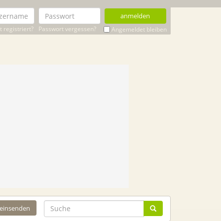
anmelden
 registriert?
Passwort vergessen?
Angemeldet bleiben
 einsenden