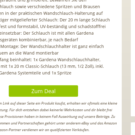
hlauch sowie verschiedene Spritzen und Brausen
 in der praktischen Wandschlauch-Halterung auf
iger mitgelieferter Schlauch: Der 20 m lange Schlauch
fest und formstabil, UV-beständig und schadstofffrei
einsetzbar: Der Schlauch ist mit allen Gardena
sgeräten kombinierbar, je nach Bedarf
 Montage: Der Wandschlauchhalter ist ganz einfach
uem an die Wand montierbar
fang beinhaltet: 1x Gardena Wandschlauchhalter,
mit 1x 20 m Classic-Schlauch (13 mm, 1/2 Zoll), inkl.
 Gardena Systemteile und 1x Spritze
Zum Deal
Link auf dieser Seite ein Produkt kaufst, erhalten wir oftmals eine kleine
tung. Für dich entstehen dabei keinerlei Mehrkosten und dir bleibt frei
iese Provisionen haben in keinem Fall Auswirkung auf unsere Beiträge. Zu
ammen und Partnerschaften gehört unter anderem eBay und das Amazon
azon-Partner verdienen wir an qualifizierten Verkäufen.