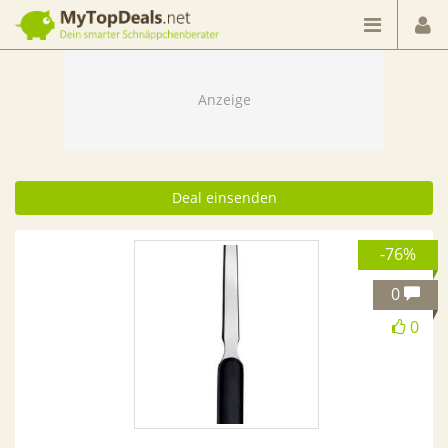
Dein smarter Schnäppchenberater
Deal einsenden
-76%
0
0