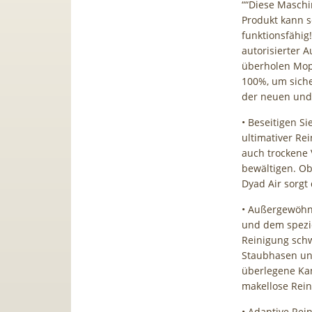
““Diese Maschi
Produkt kann se
funktionsfähig
autorisierter 
überholen Mopp
100%, um sicher
der neuen und 
• Beseitigen S
ultimativer Rei
auch trockene 
bewältigen. Ob
Dyad Air sorgt 
• Außergewöhnl
und dem spezie
Reinigung schw
Staubhasen un
überlegene Kan
makellose Rein
• Adaptive Rei