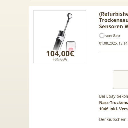
(Refurbish
Trockensau
Sensoren 
von:
Gast
01.08.2025, 13:14
104,00€
199,00€
Bei Ebay bekom
n Leasing
📱 Apple iPhone 17 (256GB) für
[Eff
Nass-Trockens
1, A3, S5,
199€ + 70GB Vodafone 5G für
Galaxy
104€ inkl. Ver
 mehr
34,99€ mtl. (+ 100€ Bonus) |
50GB 5G
Der Gutschein
80GB für 29,99€ mit GigaKombi
für