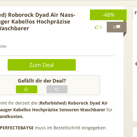
F
ed) Roborock Dyad Air Nass-
-48%
ger Kabellos Hochpräzise
0
0
Waschbarer
 Uhr
Zum Deal
Gefällt dir der Deal?
mt ihr derzeit die (
Refurbished) Roborock Dyad Air
. GRATIS!] 📲 Samsung
50€ Wechselbonus! 🎉 50GB 
auger Kabellos Hochpräzise Sensoren Waschbarer
für
 S26 (256GB) für 169€ +
Vodafone Allnet für 7,99€ mt
sandkosten.
 Otelo Vodafone Allnet
| 0,00€ Anschlusskosten | ef
PERFECTEBAY5E
muss im Bestellschritt eingegeben
 19,99€ + 50€ BONUS
5,91€