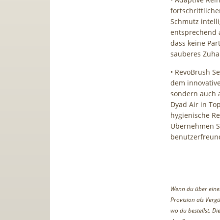
fortschrittlich
Schmutz intell
entsprechend a
dass keine Par
sauberes Zuha
• RevoBrush Se
dem innovative
sondern auch a
Dyad Air in To
hygienische R
Übernehmen Sie
benutzerfreund
Wenn du über einen 
Provision als Vergü
wo du bestellst. D