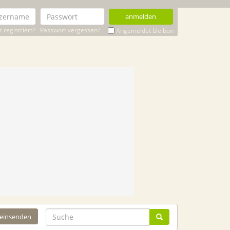
anmelden
 registriert?
Passwort vergessen?
Angemeldet bleiben
 einsenden