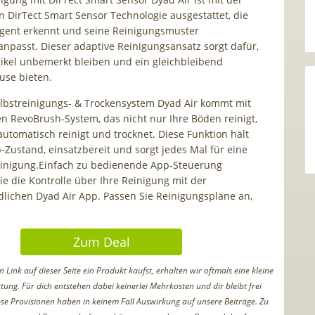
en DirTect Smart Sensor Technologie ausgestattet, die
igent erkennt und seine Reinigungsmuster
npasst. Dieser adaptive Reinigungsansatz sorgt dafür,
tikel unbemerkt bleiben und ein gleichbleibend
use bieten.
lbstreinigungs- & Trockensystem Dyad Air kommt mit
n RevoBrush-System, das nicht nur Ihre Böden reinigt,
utomatisch reinigt und trocknet. Diese Funktion hält
p-Zustand, einsatzbereit und sorgt jedes Mal für eine
einigung.Einfach zu bedienende App-Steuerung
 die Kontrolle über Ihre Reinigung mit der
lichen Dyad Air App. Passen Sie Reinigungspläne an,
Zum Deal
Link auf dieser Seite ein Produkt kaufst, erhalten wir oftmals eine kleine
tung. Für dich entstehen dabei keinerlei Mehrkosten und dir bleibt frei
iese Provisionen haben in keinem Fall Auswirkung auf unsere Beiträge. Zu