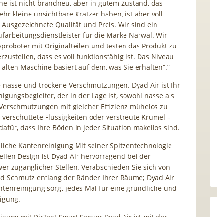
ne ist nicht brandneu, aber in gutem Zustand, das
hr kleine unsichtbare Kratzer haben, ist aber voll
! Ausgezeichnete Qualität und Preis. Wir sind ein
Aufarbeitungsdienstleister für die Marke Narwal. Wir
roboter mit Originalteilen und testen das Produkt zu
zustellen, dass es voll funktionsfähig ist. Das Niveau
alten Maschine basiert auf dem, was Sie erhalten“.”
ie nasse und trockene Verschmutzungen. Dyad Air ist Ihr
nigungsbegleiter, der in der Lage ist, sowohl nasse als
Verschmutzungen mit gleicher Effizienz mühelos zu
 verschüttete Flüssigkeiten oder verstreute Krümel –
dafür, dass Ihre Böden in jeder Situation makellos sind.
iche Kantenreinigung Mit seiner Spitzentechnologie
llen Design ist Dyad Air hervorragend bei der
er zugänglicher Stellen. Verabschieden Sie sich von
d Schmutz entlang der Ränder Ihrer Räume; Dyad Air
tenreinigung sorgt jedes Mal für eine gründliche und
igung.
nigung mit DirTect Smart Sensor Dyad Air ist mit der