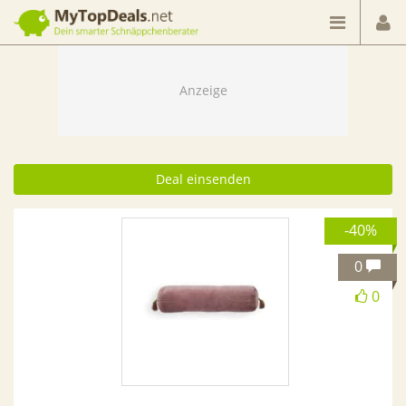
Dein smarter Schnäppchenberater
Deal einsenden
-40%
0
0