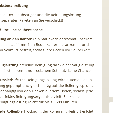
uktbeschreibung
 Sie: Der Staubsauger und die Reinigungslösung
 separaten Paketen an Sie verschickt!
 Pro:Eine saubere Sache
gung an den Kanten
Kein Staubkorn entkommt unserem
 das bis auf 1 mm1 an Bodenkanten herankommt und
von Schmutz befreit, sodass Ihre Böden vor Sauberkeit
augleistung
Intensive Reinigung dank einer Saugleistung
 – lässt nassem und trockenem Schmutz keine Chance.
Dosierhilfe
„Die Reinigungslösung wird automatisch in
ung gepumpt und gleichmäßig auf die Rollen gesprüht.
 abhängig von den Flecken auf dem Boden, sodass jede
erfektes Reinigungsergebnis erzielt. Ein kleiner
einigungslösung reicht für bis zu 600 Minuten.
nde Rollen
Die Trocknung der Rollen mit Heißluft erfolgt