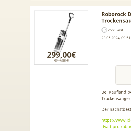
Roborock D
Trockensau
von:
Gast
23.05.2024, 09:51
299,00€
329,00€
Bei Kaufland b
Trockensauger
n Leasing
📱 Apple iPhone 17 (256GB) für
[Eff.
1, A3, S5,
199€ + 70GB Vodafone 5G für
Galaxy 
Der nächstbeste
 mehr
34,99€ mtl. (+ 100€ Bonus) |
50GB 5G
https://www.id
80GB für 29,99€ mit GigaKombi
für
dyad-pro-robo