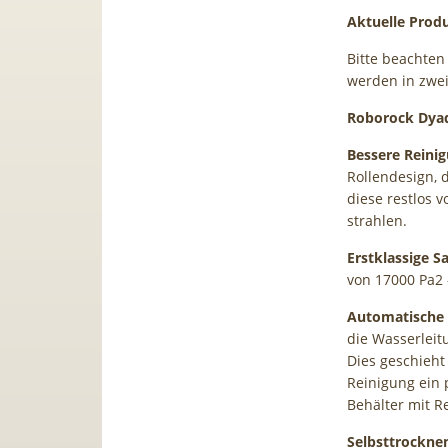
Aktuelle Prod
Bitte beachten
werden in zwei
Roborock Dyad
Bessere Reini
Rollendesign,
diese restlos 
strahlen.
Erstklassige S
von 17000 Pa2
Automatische 
die Wasserleit
Dies geschieht
Reinigung ein p
Behälter mit R
Selbsttrockne