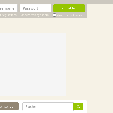
anmelden
 registriert?
Passwort vergessen?
Angemeldet bleiben
 einsenden