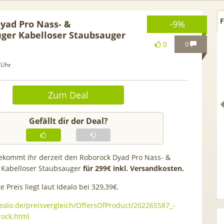
F
yad Pro Nass- &
-9%
ger Kabelloser Staubsauger
0
0
 Uhr
Zum Deal
Gefällt dir der Deal?
ekommt ihr derzeit den Roborock Dyad Pro Nass- &
 Kabelloser Staubsauger
für 299€ inkl. Versandkosten.
 GRATIS!] 📲 Samsung
50€ Wechselbonus! 🎉 50GB 
S26 (256GB) für 169€ +
Vodafone Allnet für 7,99€ mtl
 Preis liegt laut Idealo bei 329,39€.
 Otelo Vodafone Allnet
| 0,00€ Anschlusskosten | eff
ealo.de/preisvergleich/OffersOfProduct/202265587_-
 19,99€ + 50€ BONUS
5,91€
rock.html