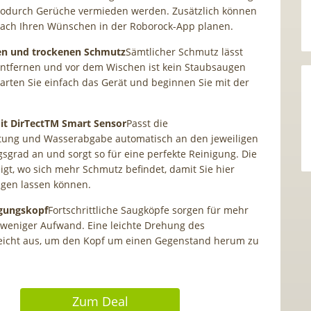
wodurch Gerüche vermieden werden. Zusätzlich können
nach Ihren Wünschen in der Roborock-App planen.
sen und trockenen Schmutz
Sämtlicher Schmutz lässt
entfernen und vor dem Wischen ist kein Staubsaugen
Starten Sie einfach das Gerät und beginnen Sie mit der
it DirTectTM Smart Sensor
Passt die
stung und Wasserabgabe automatisch an den jeweiligen
grad an und sorgt so für eine perfekte Reinigung. Die
igt, wo sich mehr Schmutz befindet, damit Sie hier
nigen lassen können.
igungskopf
Fortschrittliche Saugköpfe sorgen für mehr
 weniger Aufwand. Eine leichte Drehung des
eicht aus, um den Kopf um einen Gegenstand herum zu
Zum Deal