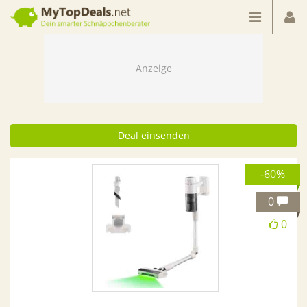
Dein smarter Schnäppchenberater
Deal einsenden
-60%
0
0