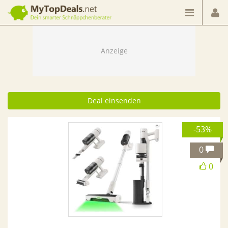
Dein smarter Schnäppchenberater
Deal einsenden
-53%
0
0