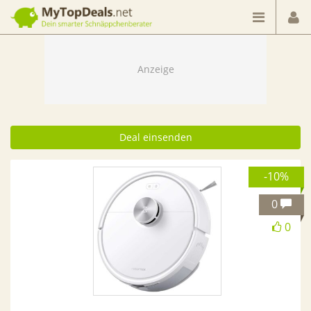
Dein smarter Schnäppchenberater
Deal einsenden
-10%
0
0