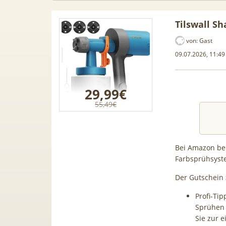
Tilswall S
von:
Gast
09.07.2026, 11:49
29,99€
55,49€
Bei Amazon bek
Farbsprühsyste
Samsung
50€ Wechselbonus! 🎉 50GB 5G
TOP 🍿 
Der Gutschein
ür 189€ +
Vodafone Allnet für 7,99€ mtl.
TV-Se
Profi-Tip
ne Allnet
| 0,00€ Anschlusskosten | eff.
waipu.
Sprühen 
 BONUS
5,91€
Sie zur 