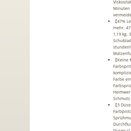
Viskosit
Minuten 
vermeide
【47% Lei
mehr. 47
1,19 kg.
Schublad
stundenl
Walzenfu
【Keine M
Farbsprit
komplizie
Farbe ei
Farbsprü
Heimwerk
Schmutz
【3 Düsen
Farbpisto
Sprühmust
Durchflu
Düsen (1,