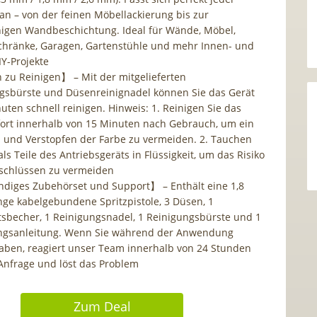
an – von der feinen Möbellackierung bis zur
higen Wandbeschichtung. Ideal für Wände, Möbel,
chränke, Garagen, Gartenstühle und mehr Innen- und
Y-Projekte
 zu Reinigen】 – Mit der mitgelieferten
gsbürste und Düsenreinignadel können Sie das Gerät
uten schnell reinigen. Hinweis: 1. Reinigen Sie das
fort innerhalb von 15 Minuten nach Gebrauch, um ein
 und Verstopfen der Farbe zu vermeiden. 2. Tauchen
ls Teile des Antriebsgeräts in Flüssigkeit, um das Risiko
schlüssen zu vermeiden
ndiges Zubehörset und Support】 – Enthält eine 1,8
nge kabelgebundene Spritzpistole, 3 Düsen, 1
ätsbecher, 1 Reinigungsnadel, 1 Reinigungsbürste und 1
ngsanleitung. Wenn Sie während der Anwendung
aben, reagiert unser Team innerhalb von 24 Stunden
 Anfrage und löst das Problem
Zum Deal