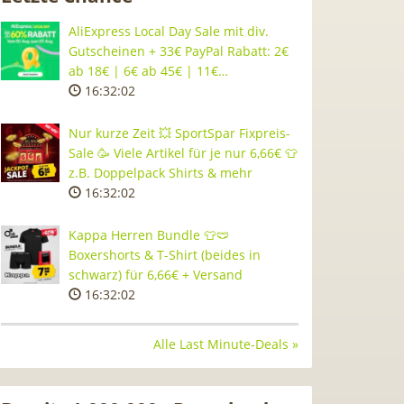
AliExpress Local Day Sale mit div.
Gutscheinen + 33€ PayPal Rabatt: 2€
ab 18€ | 6€ ab 45€ | 11€…
16:32:01
Nur kurze Zeit 💥 SportSpar Fixpreis-
Sale 🥳 Viele Artikel für je nur 6,66€ 👕
z.B. Doppelpack Shirts & mehr
16:32:01
Kappa Herren Bundle 👕🩲
Boxershorts & T-Shirt (beides in
schwarz) für 6,66€ + Versand
16:32:01
Alle Last Minute-Deals »