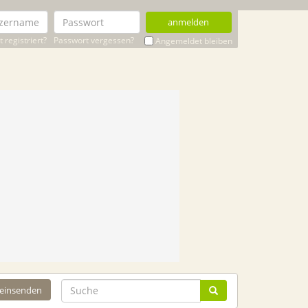
anmelden
 registriert?
Passwort vergessen?
Angemeldet bleiben
 einsenden