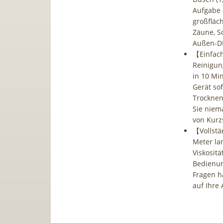
Aufgabe 
großfläc
Zäune, S
Außen-DI
【Einfach
Reinigun
in 10 Min
Gerät so
Trocknen
Sie niema
von Kurz
【Vollstä
Meter la
Viskosit
Bedienu
Fragen h
auf Ihre