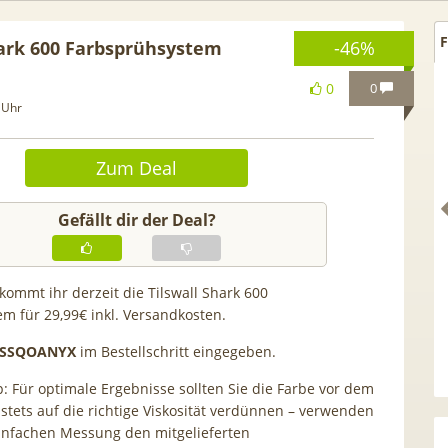
F
hark 600 Farbsprühsystem
-46%
0
0
 Uhr
Zum Deal
Gefällt dir der Deal?
ommt ihr derzeit die Tilswall Shark 600
m für 29,99€ inkl. Versandkosten.
Netflix Standard + 300
TCL tragbares 3-in-1
SSQOANYX
im Bestellschritt eingegeben.
nder (280 in HD) via
Klimagerät | Kühlen /
p: Für optimale Ergebnisse sollten Sie die Farbe vor dem
tv Perfect Plus ab 9€
Luftentfeuchten | 9.000 BTU 
stets auf die richtige Viskosität verdünnen – verwenden
mtl.
App- & Smart-Home-
einfachen Messung den mitgelieferten
Integration