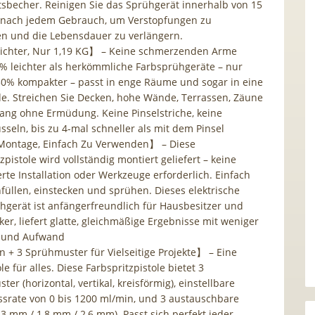
ätsbecher. Reinigen Sie das Sprühgerät innerhalb von 15
nach jedem Gebrauch, um Verstopfungen zu
n und die Lebensdauer zu verlängern.
chter, Nur 1,19 KG】 – Keine schmerzenden Arme
% leichter als herkömmliche Farbsprühgeräte – nur
 30% kompakter – passt in enge Räume und sogar in eine
e. Streichen Sie Decken, hohe Wände, Terrassen, Zäune
ang ohne Ermüdung. Keine Pinselstriche, keine
sseln, bis zu 4-mal schneller als mit dem Pinsel
ontage, Einfach Zu Verwenden】 – Diese
zpistole wird vollständig montiert geliefert – keine
rte Installation oder Werkzeuge erforderlich. Einfach
nfüllen, einstecken und sprühen. Dieses elektrische
hgerät ist anfängerfreundlich für Hausbesitzer und
er, liefert glatte, gleichmäßige Ergebnisse mit weniger
 und Aufwand
 + 3 Sprühmuster für Vielseitige Projekte】 – Eine
le für alles. Diese Farbspritzpistole bietet 3
er (horizontal, vertikal, kreisförmig), einstellbare
ssrate von 0 bis 1200 ml/min, und 3 austauschbare
3 mm / 1,8 mm / 2,6 mm). Passt sich perfekt jeder