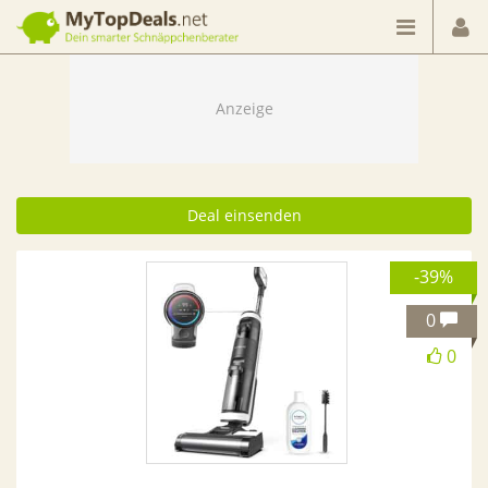
Dein smarter Schnäppchenberater
Deal einsenden
-39%
0
0