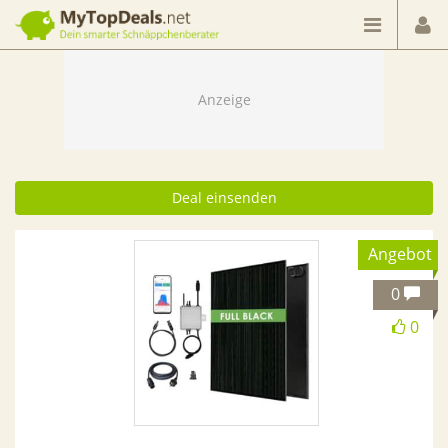
Dein smarter Schnäppchenberater
Deal einsenden
Angebot
0
0