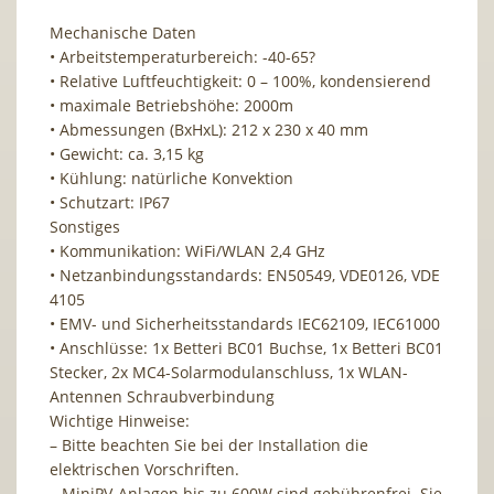
Mechanische Daten
• Arbeitstemperaturbereich: -40-65?
• Relative Luftfeuchtigkeit: 0 – 100%, kondensierend
• maximale Betriebshöhe: 2000m
• Abmessungen (BxHxL): 212 x 230 x 40 mm
• Gewicht: ca. 3,15 kg
• Kühlung: natürliche Konvektion
• Schutzart: IP67
Sonstiges
• Kommunikation: WiFi/WLAN 2,4 GHz
• Netzanbindungsstandards: EN50549, VDE0126, VDE
4105
• EMV- und Sicherheitsstandards IEC62109, IEC61000
• Anschlüsse: 1x Betteri BC01 Buchse, 1x Betteri BC01
Stecker, 2x MC4-Solarmodulanschluss, 1x WLAN-
Antennen Schraubverbindung
Wichtige Hinweise:
– Bitte beachten Sie bei der Installation die
elektrischen Vorschriften.
– MiniPV-Anlagen bis zu 600W sind gebührenfrei. Sie