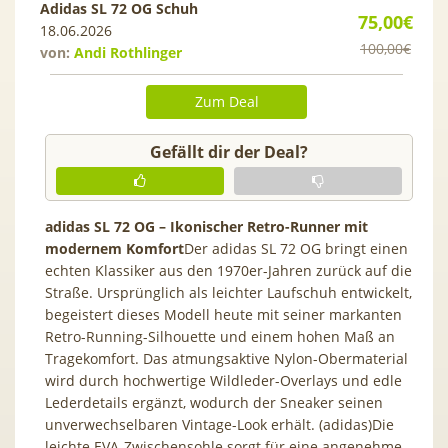
Adidas SL 72 OG Schuh
75,00€
18.06.2026
100,00€
von:
Andi Rothlinger
Zum Deal
Gefällt dir der Deal?
adidas SL 72 OG – Ikonischer Retro-Runner mit
modernem Komfort
Der adidas SL 72 OG bringt einen
echten Klassiker aus den 1970er-Jahren zurück auf die
Straße. Ursprünglich als leichter Laufschuh entwickelt,
begeistert dieses Modell heute mit seiner markanten
Retro-Running-Silhouette und einem hohen Maß an
Tragekomfort. Das atmungsaktive Nylon-Obermaterial
wird durch hochwertige Wildleder-Overlays und edle
Lederdetails ergänzt, wodurch der Sneaker seinen
unverwechselbaren Vintage-Look erhält. (adidas)Die
leichte EVA-Zwischensohle sorgt für eine angenehme