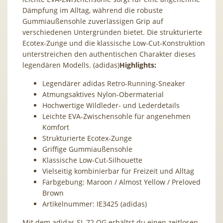
Dämpfung im Alltag, während die robuste
Gummiaußensohle zuverlässigen Grip auf
verschiedenen Untergründen bietet. Die strukturierte
Ecotex-Zunge und die klassische Low-Cut-Konstruktion
unterstreichen den authentischen Charakter dieses
legendären Modells. (adidas)
Highlights:
Legendärer adidas Retro-Running-Sneaker
Atmungsaktives Nylon-Obermaterial
Hochwertige Wildleder- und Lederdetails
Leichte EVA-Zwischensohle für angenehmen
Komfort
Strukturierte Ecotex-Zunge
Griffige Gummiaußensohle
Klassische Low-Cut-Silhouette
Vielseitig kombinierbar für Freizeit und Alltag
Farbgebung: Maroon / Almost Yellow / Preloved
Brown
Artikelnummer: IE3425 (adidas)
Mit dem adidas SL 72 OG erhältst du einen zeitlosen