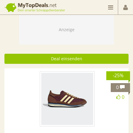
Dein smarter Schnäppchenberater
Deal einsenden
-25%
0
0