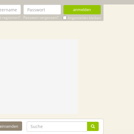
anmelden
 registriert?
Passwort vergessen?
Angemeldet bleiben
 einsenden