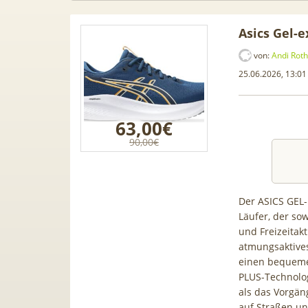
Asics Gel-e
von:
Andi Roth
25.06.2026, 13:01
63,00€
90,00€
Der ASICS GEL-E
Läufer, der sow
und Freizeitakt
gen Leasing
📱 Apple iPhone 17 (256GB) für
[E
atmungsaktive
i A1, A3, S5,
199€ + 70GB Vodafone 5G für
Gala
einen bequeme
le mehr
34,99€ mtl. (+ 100€ Bonus) |
50GB 
PLUS-Technolo
80GB für 29,99€ mit GigaKombi
f
als das Vorgän
auf Straßen un