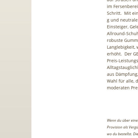
im Fersenberei
Schritt. Mit e
g und neutrale
Einsteiger, Gel
Allround-Schuh
robuste Gummia
Langlebigkeit,
erhöht. Der GE
Preis-Leistung
Alltagstauglic
aus Dämpfung, S
Wahl für alle,
moderaten Pre
Wenn du über einen 
Provision als Vergü
wo du bestellst. D