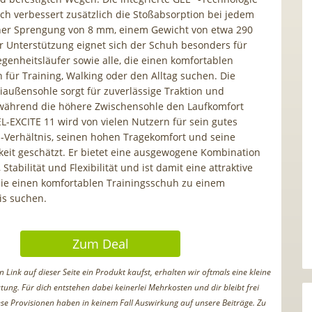
ch verbessert zusätzlich die Stoßabsorption bei jedem
iner Sprengung von 8 mm, einem Gewicht von etwa 290
r Unterstützung eignet sich der Schuh besonders für
egenheitsläufer sowie alle, die einen komfortablen
 für Training, Walking oder den Alltag suchen. Die
ußensohle sorgt für zuverlässige Traktion und
 während die höhere Zwischensohle den Laufkomfort
L-EXCITE 11 wird von vielen Nutzern für sein gutes
s-Verhältnis, seinen hohen Tragekomfort und seine
hkeit geschätzt. Er bietet eine ausgewogene Kombination
tabilität und Flexibilität und ist damit eine attraktive
 die einen komfortablen Trainingsschuh zu einem
is suchen.
Zum Deal
Link auf dieser Seite ein Produkt kaufst, erhalten wir oftmals eine kleine
tung. Für dich entstehen dabei keinerlei Mehrkosten und dir bleibt frei
iese Provisionen haben in keinem Fall Auswirkung auf unsere Beiträge. Zu