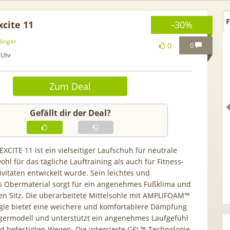
F
xcite 11
-30%
linger
0
0
 Uhr
Zum Deal
Gefällt dir der Deal?
XCITE 11 ist ein vielseitiger Laufschuh für neutrale
ohl für das tägliche Lauftraining als auch für Fitness-
ivitäten entwickelt wurde. Sein leichtes und
ff. GRATIS!] 📲 Samsung
50€ Wechselbonus! 🎉 50G
s Obermaterial sorgt für ein angenehmes Fußklima und
xy S26 (256GB) für 169€ +
Vodafone Allnet für 7,99€ 
n Sitz. Die überarbeitete Mittelsohle mit AMPLIFOAM™
5G Otelo Vodafone Allnet
| 0,00€ Anschlusskosten | 
gie bietet eine weichere und komfortablere Dämpfung
ür 19,99€ + 50€ BONUS
5,91€
germodell und unterstützt ein angenehmes Laufgefühl
d befestigten Wegen. Die integrierte GEL™-Technologie