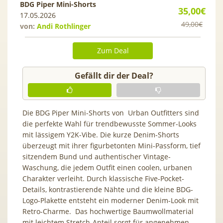
BDG Piper Mini-Shorts
35,00€
17.05.2026
49,00€
von:
Andi Rothlinger
Zum Deal
Gefällt dir der Deal?
Die BDG Piper Mini-Shorts von Urban Outfitters sind
die perfekte Wahl für trendbewusste Sommer-Looks
mit lässigem Y2K-Vibe. Die kurze Denim-Shorts
überzeugt mit ihrer figurbetonten Mini-Passform, tief
sitzendem Bund und authentischer Vintage-
Waschung, die jedem Outfit einen coolen, urbanen
Charakter verleiht. Durch klassische Five-Pocket-
Details, kontrastierende Nähte und die kleine BDG-
Logo-Plakette entsteht ein moderner Denim-Look mit
Retro-Charme. Das hochwertige Baumwollmaterial
mit leichtem Stretch-Anteil sorgt für angenehmen