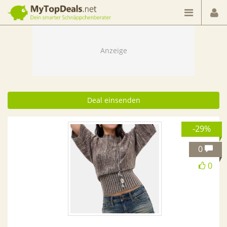
Dein smarter Schnäppchenberater
Deal einsenden
-29%
0
0