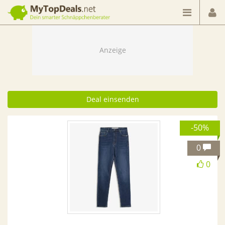
Dein smarter Schnäppchenberater
Deal einsenden
-50%
0
0